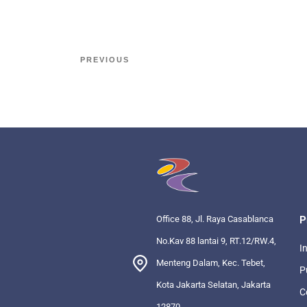
PREVIOUS
Office 88, Jl. Raya Casablanca
P
No.Kav 88 lantai 9, RT.12/RW.4,
I
Menteng Dalam, Kec. Tebet,
P
Kota Jakarta Selatan, Jakarta
C
12870