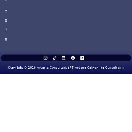
1
2
8
7
0
Copyright © 2026 Arcarta Consultant (PT Ardana Cakyakirta Consultant)