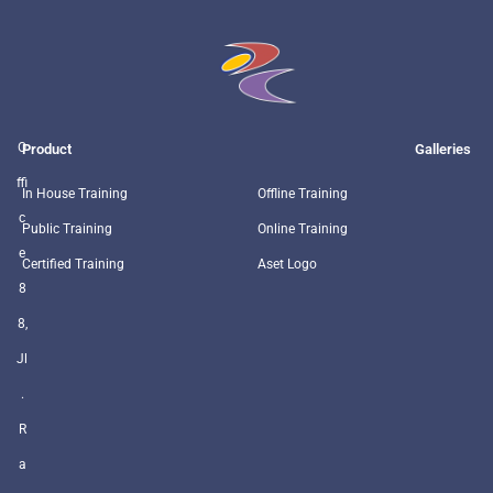
O
Product
Galleries
ffi
In House Training
Offline Training
c
Public Training
Online Training
e
Certified Training
Aset Logo
8
8,
Jl
.
R
a