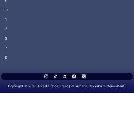
ar
ta
1
2
8
7
0
Copyright © 2026 Arcarta Consultant (PT Ardana Cakyakirta Consultant)