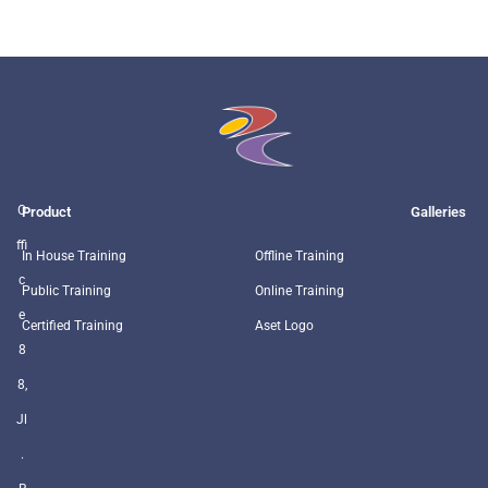
O
Product
Galleries
ffi
In House Training
Offline Training
c
Public Training
Online Training
e
Certified Training
Aset Logo
8
8,
Jl
.