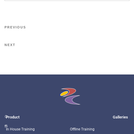
PREVIOUS
NEXT
O
Product
Galleries
ffi
In House Training
Offline Training