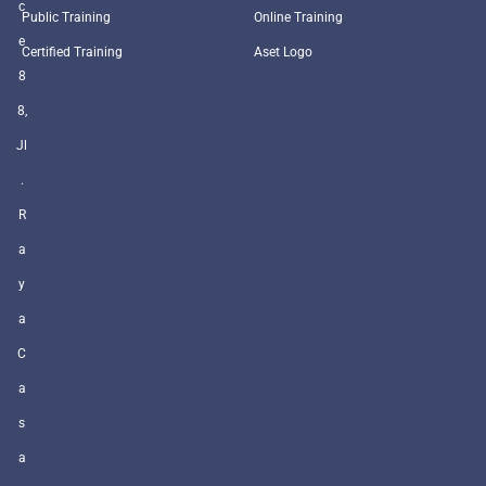
c
Public Training
Online Training
e
Certified Training
Aset Logo
8
8,
Jl
.
R
a
y
a
C
a
s
a