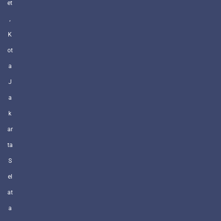
et
,
K
ot
a
J
a
k
ar
ta
S
el
at
a