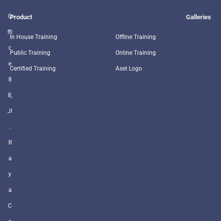
O
Product
Galleries
ffi
In House Training
Offline Training
c
Public Training
Online Training
e
Certified Training
Aset Logo
8
8,
Jl
.
R
a
y
a
C