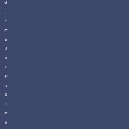
et
,
K
ot
a
J
a
k
ar
ta
S
el
at
a