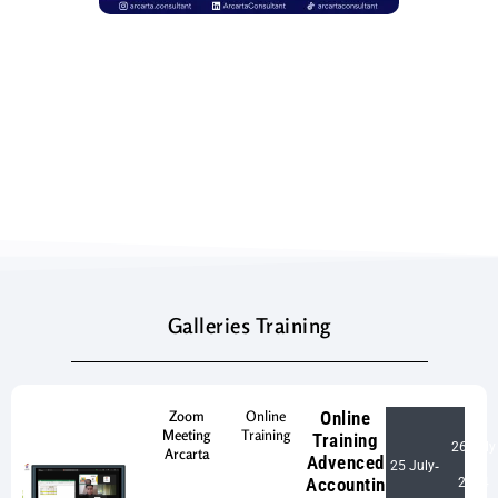
Galleries Training
Zoom
Online
Online
Meeting
Training
Training
26 July
Arcarta
Advenced
25 July
-
Accountin
2024