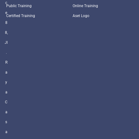
c
Public Training
Online Training
e
Certified Training
Aset Logo
8
8,
Jl
.
R
a
y
a
C
a
s
a