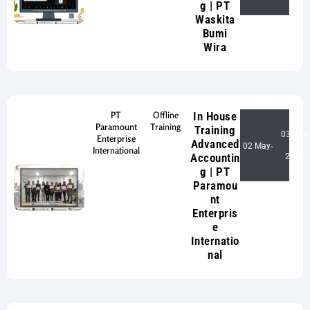
g | PT
Waskita
Bumi
Wira
PT
Offline
In House
Paramount
Training
Training
03 May
Enterprise
Advanced
02 May
-
International
Accountin
2024
g | PT
Paramou
nt
Enterpris
e
Internatio
nal