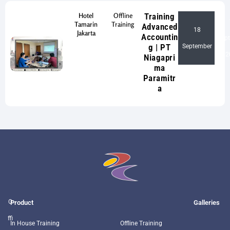
Hotel
Offline
Training
Tamarin
Training
Advanced
18
Jakarta
Accountin
Sep
-
g | PT
September
2
Niagapri
ma
Paramitr
a
O
Product
Galleries
ffi
In House Training
Offline Training