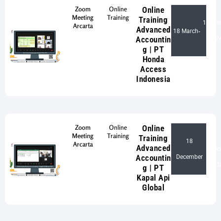
Zoom
Online
Online
Meeting
Training
Training
19 Ma
Arcarta
Advanced
18 March
-
Accountin
202
g | PT
Honda
Access
Indonesia
Zoom
Online
Online
Meeting
Training
Training
18
Arcarta
Advanced
Dec
-
Accountin
December
2
g | PT
Kapal Api
Global