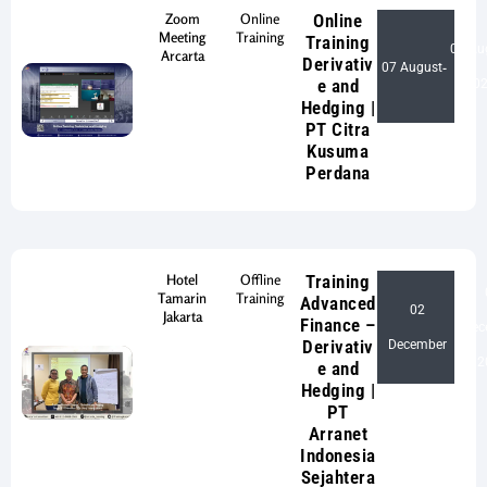
Zoom
Online
Online
Meeting
Training
Training
08 Au
Arcarta
Derivativ
07 August
-
e and
20
Hedging |
PT Citra
Kusuma
Perdana
Hotel
Offline
Training
Tamarin
Training
Advanced
02
Jakarta
Finance –
Dec
-
Derivativ
December
2
e and
Hedging |
PT
Arranet
Indonesia
Sejahtera