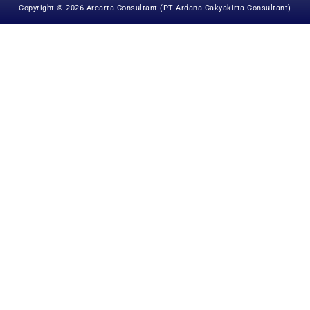
Copyright © 2026 Arcarta Consultant (PT Ardana Cakyakirta Consultant)