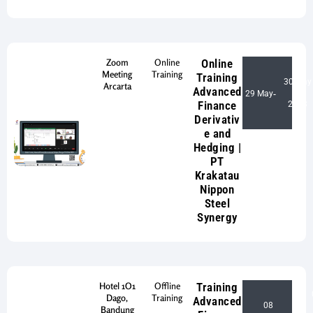
Zoom
Online
Online
Meeting
Training
Training
30 May
Arcarta
Advanced
29 May
-
Finance
2023
Derivativ
e and
Hedging |
PT
Krakatau
Nippon
Steel
Synergy
Hotel 1O1
Offline
Training
Dago,
Training
Advanced
08
Bandung