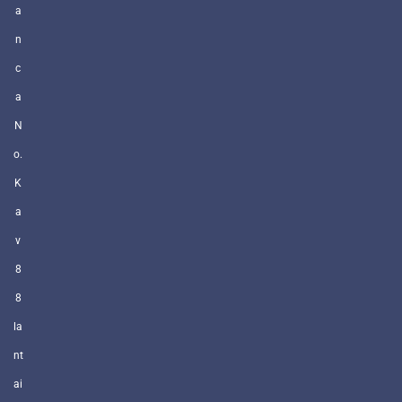
a
n
c
a
N
o.
K
a
v
8
8
la
nt
ai