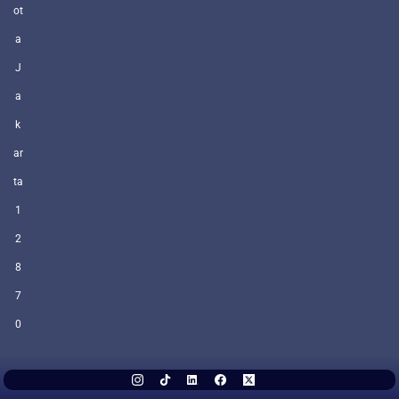
ot
a
J
a
k
ar
ta
1
2
8
7
0