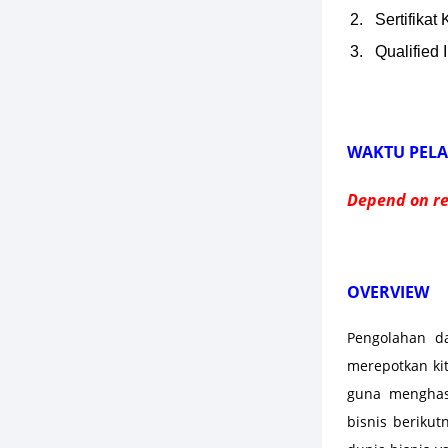
Sertifikat
Qualified 
WAKTU PEL
Depend on r
OVERVIEW
Pengolahan da
merepotkan ki
guna menghasi
bisnis berikut