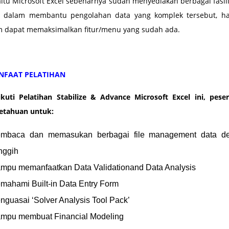
aitu Microsoft Excel sebenarnya sudah menyediakan berbagai fasil
n dalam membantu pengolahan data yang komplek tersebut, ha
um dapat memaksimalkan fitur/menu yang sudah ada.
NFAAT PELATIHAN
kuti Pelatihan Stabilize & Advance Microsoft Excel ini, pese
etahuan untuk:
mbaca dan memasukan berbagai file management data de
nggih
mpu memanfaatkan Data Validationand Data Analysis
mahami Built-in Data Entry Form
nguasai ‘Solver Analysis Tool Pack’
mpu membuat Financial Modeling