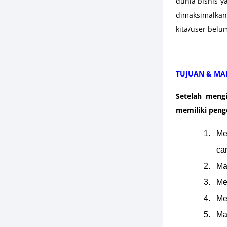
dunia bisnis y
dimaksimalka
kita/user bel
TUJUAN & MA
Setelah mengi
memiliki peng
Me
ca
Ma
Me
Me
Ma