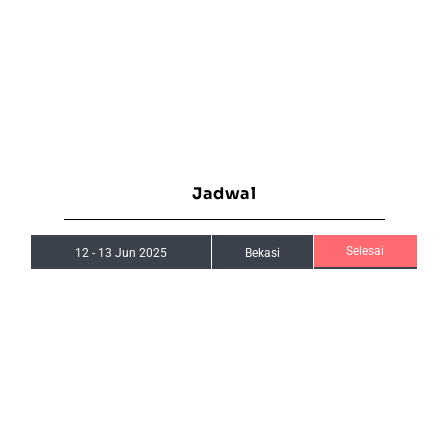
Jadwal
Selesai
12
-
13 Jun 2025
Bekasi