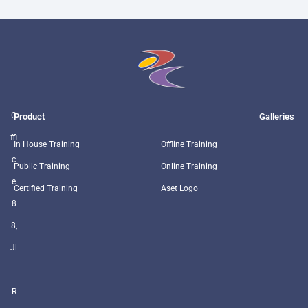
O
Product
Galleries
ffi
In House Training
Offline Training
c
Public Training
Online Training
e
Certified Training
Aset Logo
8
8,
Jl
.
R