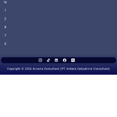
ta
1
2
8
7
0
Copyright © 2026 Arcarta Consultant (PT Ardana Cakyakirta Consultant)