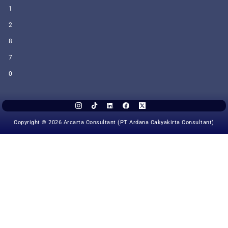
1
2
8
7
0
Copyright © 2026 Arcarta Consultant (PT Ardana Cakyakirta Consultant)