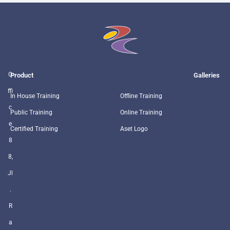
O
Product
Galleries
ffi
In House Training
Offline Training
c
Public Training
Online Training
e
Certified Training
Aset Logo
8
8,
Jl
.
R
a