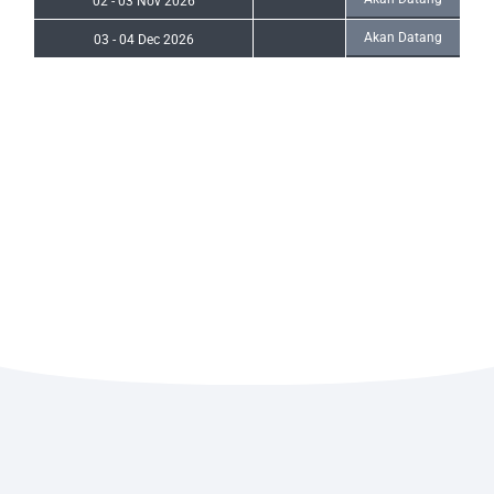
02
-
03 Nov 2026
Akan Datang
03
-
04 Dec 2026