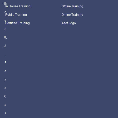
ffi
In House Training
Offline Training
c
Public Training
Online Training
e
Certified Training
Aset Logo
8
8,
Jl
.
R
a
y
a
C
a
s