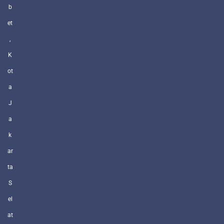
b
et
,
K
ot
a
J
a
k
ar
ta
S
el
at