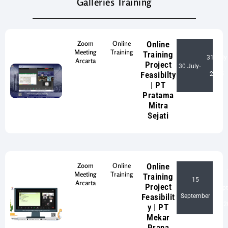
Galleries Training
Zoom
Online
Online
Meeting
Training
Training
31 July
Arcarta
Project
30 July
-
Feasibilty
2025
| PT
Pratama
Mitra
Sejati
Zoom
Online
Online
Meeting
Training
Training
15
Arcarta
Project
Sep
-
Feasibilit
September
2
y | PT
Mekar
Prana