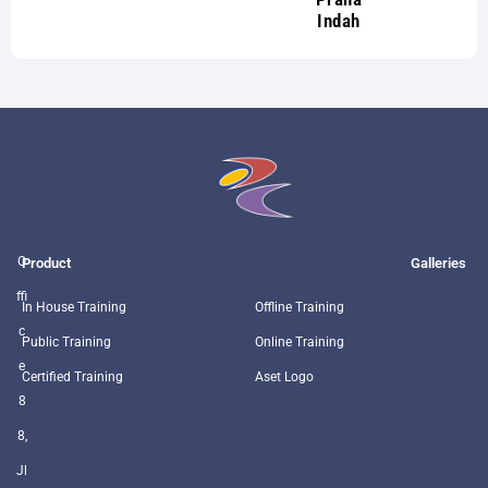
Indah
O
Product
Galleries
ffi
In House Training
Offline Training
c
Public Training
Online Training
e
Certified Training
Aset Logo
8
8,
Jl