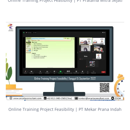
Online Training Project Feasibilty | PT Pratama Mitra Sejati
Online Training Project Feasibility | PT Mekar Prana Indah