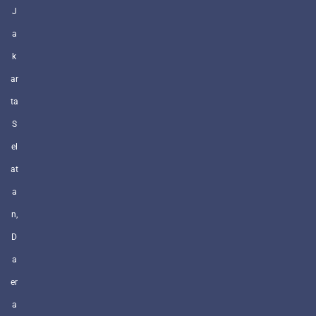
J
a
k
ar
ta
S
el
at
a
n,
D
a
er
a