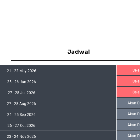
Jadwal
Sele
21
-
22 May 2026
Sele
25
-
26 Jun 2026
Sele
27
-
28 Jul 2026
Akan D
27
-
28 Aug 2026
Akan D
24
-
25 Sep 2026
Akan D
26
-
27 Oct 2026
Akan D
23
-
24 Nov 2026