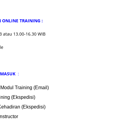
ONLINE TRAINING :
B atau 13.00-16.30 WIB
le
ERMASUK
:
 Modul Training (Email)
ining (Ekspedisi)
 Kehadiran (Ekspedisi)
Instructor