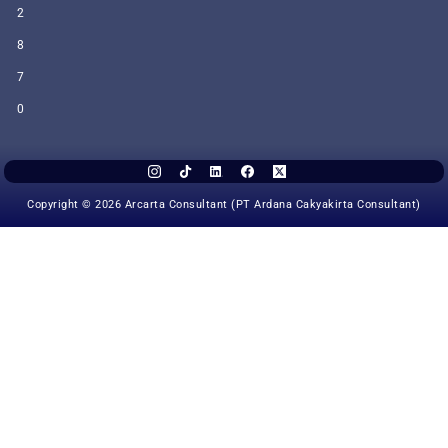
2
8
7
0
Copyright © 2026 Arcarta Consultant (PT Ardana Cakyakirta Consultant)