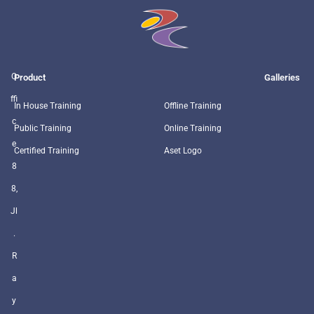
O
Product
Galleries
ffi
In House Training
Offline Training
c
Public Training
Online Training
e
Certified Training
Aset Logo
8
8,
Jl
.
R
a
y