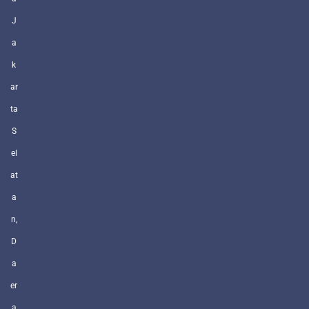
J
a
k
ar
ta
S
el
at
a
n,
D
a
er
a