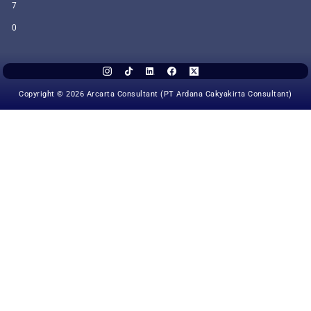
7
0
Copyright © 2026 Arcarta Consultant (PT Ardana Cakyakirta Consultant)