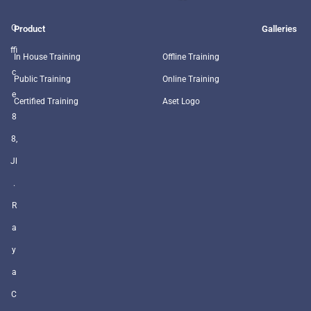
O
Product
Galleries
ffi
In House Training
Offline Training
c
Public Training
Online Training
e
Certified Training
Aset Logo
8
8,
Jl
.
R
a
y
a
C