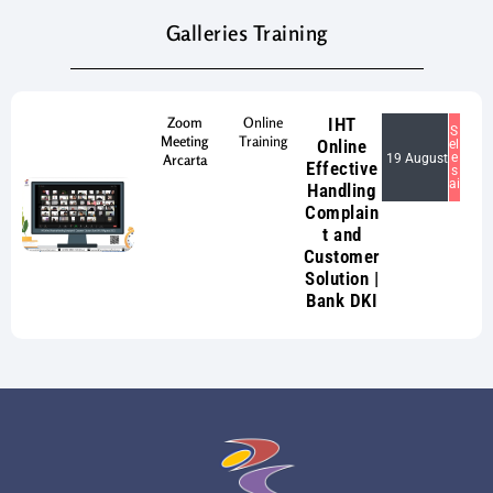
Galleries Training
Zoom
Online
IHT
S
Meeting
Training
Online
el
e
Arcarta
19 August
Effective
s
ai
Handling
Complain
t and
Customer
Solution |
Bank DKI