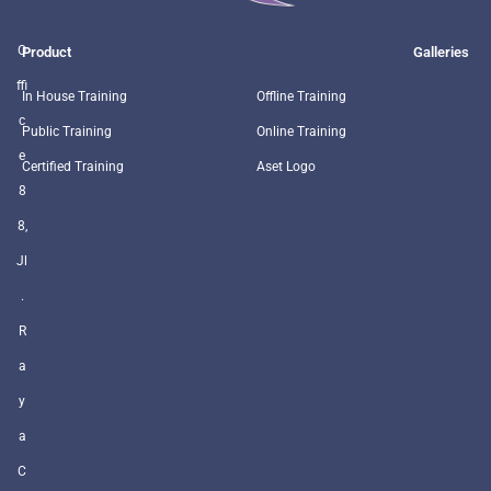
O
Product
Galleries
ffi
In House Training
Offline Training
c
Public Training
Online Training
e
Certified Training
Aset Logo
8
8,
Jl
.
R
a
y
a
C