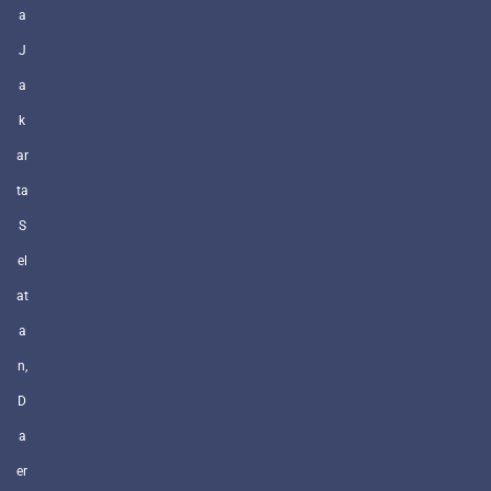
a
J
a
k
ar
ta
S
el
at
a
n,
D
a
er