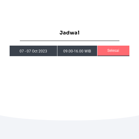
Jadwal
Selesai
07
-
07 Oct 2023
09.00-16.00 WIB