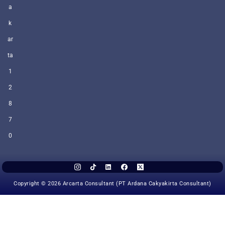
a
k
ar
ta
1
2
8
7
0
Copyright © 2026 Arcarta Consultant (PT Ardana Cakyakirta Consultant)