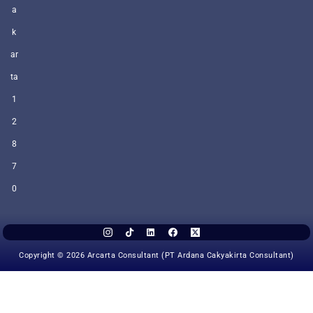
a
k
ar
ta
1
2
8
7
0
Copyright © 2026 Arcarta Consultant (PT Ardana Cakyakirta Consultant)