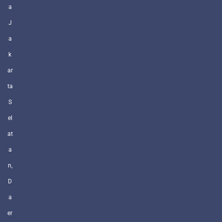
a
J
a
k
ar
ta
S
el
at
a
n,
D
a
er