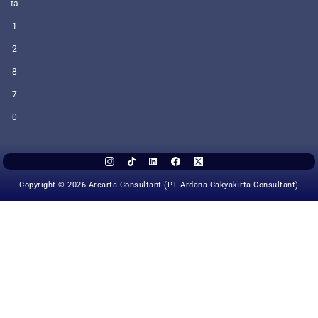
ta
1
2
8
7
0
Copyright © 2026 Arcarta Consultant (PT Ardana Cakyakirta Consultant)