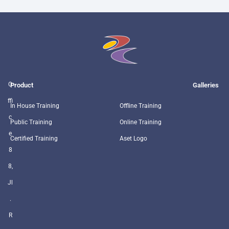
O
Product
Galleries
ffi
In House Training
Offline Training
c
Public Training
Online Training
e
Certified Training
Aset Logo
8
8,
Jl
.
R