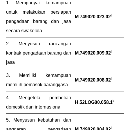
1. Mempunyai kemampuan
untuk melakukan persiapan
l
M.749020.023.02
pengadaan barang dan jasa
secara swakelola
2. Menyusun rancangan
l
kontrak pengadaan barang dan
M.749020.009.02
jasa
3. Memiliki kemampuan
l
M.749020.008.02
memilih pemasok barang/jasa
4. Mengelola pembelian
k
H.52LOG00.058.1
domestik dan internasional
5. Menyusun kebutuhan dan
l
anggaran pengadaan
M.749020.004.02