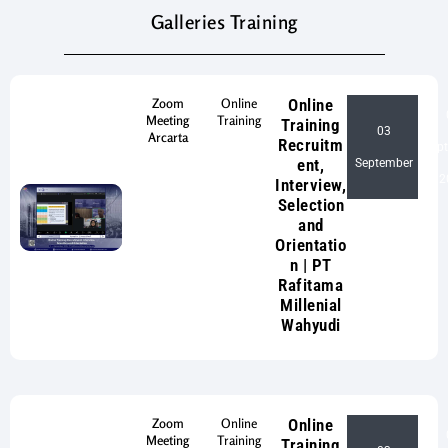
Galleries Training
Zoom
Online
Online
Meeting
Training
Training
03
Arcarta
Recruitm
Sep
-
ent,
September
2
Interview,
Selection
and
Orientatio
n | PT
Rafitama
Millenial
Wahyudi
Zoom
Online
Online
Meeting
Training
Training