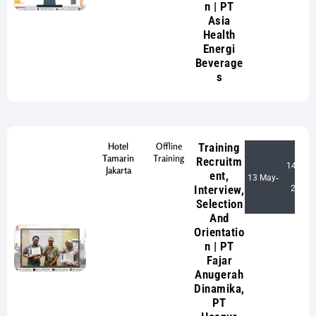
n | PT
Asia
Health
Energi
Beverage
s
Hotel
Offline
Training
Tamarin
Training
Recruitm
14 May
Jakarta
ent,
13 May
-
Interview,
2024
Selection
And
Orientatio
n | PT
Fajar
Anugerah
Dinamika,
PT