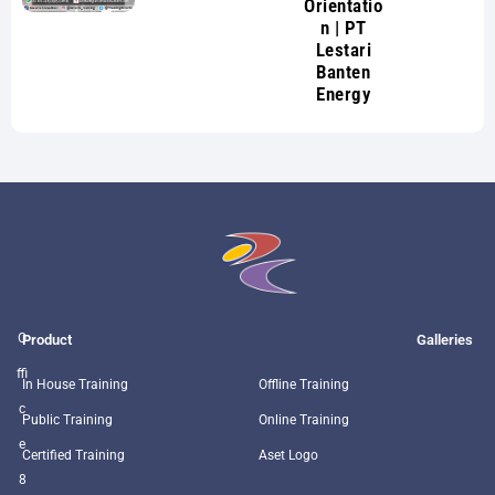
Orientatio
n | PT
Lestari
Banten
Energy
O
Product
Galleries
ffi
In House Training
Offline Training
c
Public Training
Online Training
e
Certified Training
Aset Logo
8