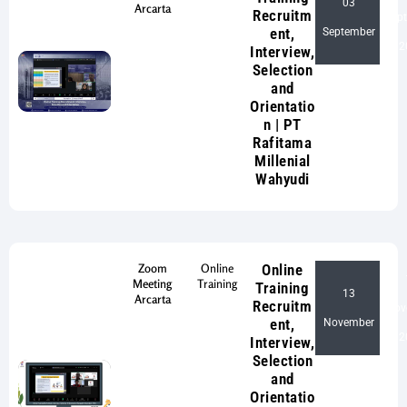
03
Arcarta
Recruitm
Sep
-
ent,
September
2
Interview,
Selection
and
Orientatio
n | PT
Rafitama
Millenial
Wahyudi
Zoom
Online
Online
Meeting
Training
Training
13
Arcarta
Recruitm
Nov
-
ent,
November
2
Interview,
Selection
and
Orientatio