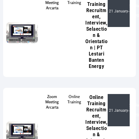
Meeting
Training
Training
22 Ja
Arcarta
Recruitm
21 January
-
ent,
20
Interview,
Selaectio
n &
Orientatio
n | PT
Lestari
Banten
Energy
Zoom
Online
Online
Meeting
Training
Training
22 Ja
Arcarta
Recruitm
21 January
-
ent,
20
Interview,
Selaectio
n &