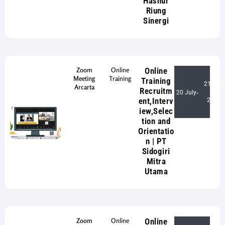
Hasnur
Riung
Sinergi
Zoom
Online
Online
Meeting
Training
Training
21 July
Arcarta
Recruitm
20 July
-
ent,Interv
2023
iew,Selec
tion and
Orientatio
n | PT
Sidogiri
Mitra
Utama
Zoom
Online
Online