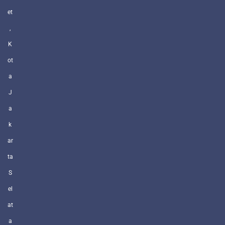
et
,
K
ot
a
J
a
k
ar
ta
S
el
at
a