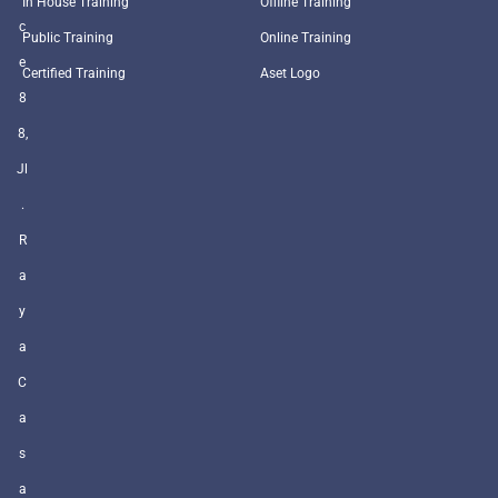
In House Training
Offline Training
c
Public Training
Online Training
e
Certified Training
Aset Logo
8
8,
Jl
.
R
a
y
a
C
a
s
a