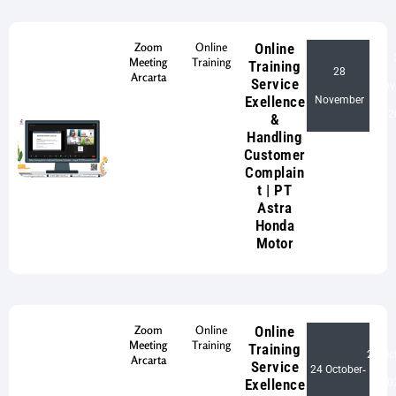
Zoom
Online
Online
Meeting
Training
Training
28
Arcarta
Service
Nov
-
Exellence
November
2
&
Handling
Customer
Complain
t | PT
Astra
Honda
Motor
Zoom
Online
Online
Meeting
Training
Training
25 Oc
Arcarta
Service
24 October
-
Exellence
20