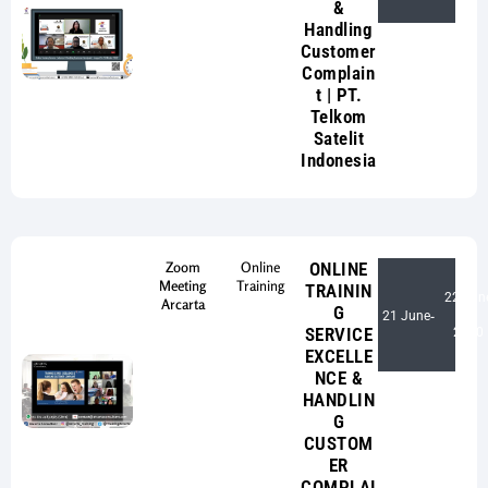
&
Handling
Customer
Complain
t | PT.
Telkom
Satelit
Indonesia
Zoom
Online
ONLINE
Meeting
Training
TRAININ
22 Jun
Arcarta
G
21 June
-
SERVICE
2020
EXCELLE
NCE &
HANDLIN
G
CUSTOM
ER
COMPLAI