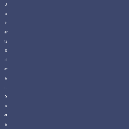
J
a
k
ar
ta
S
el
at
a
n,
D
a
er
a