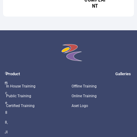
NT
O
Product
Galleries
ffi
In House Training
Offline Training
c
Public Training
Online Training
e
Certified Training
Aset Logo
8
8,
Jl