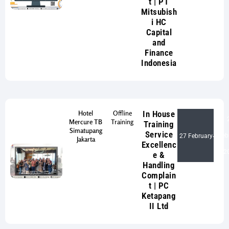
t | PT
Mitsubish
i HC
Capital
and
Finance
Indonesia
Hotel
Offline
In House
Mercure TB
Training
Training
Simatupang
Service
Feb
27 February
-
Jakarta
Excellenc
2
e &
Handling
Complain
t | PC
Ketapang
II Ltd