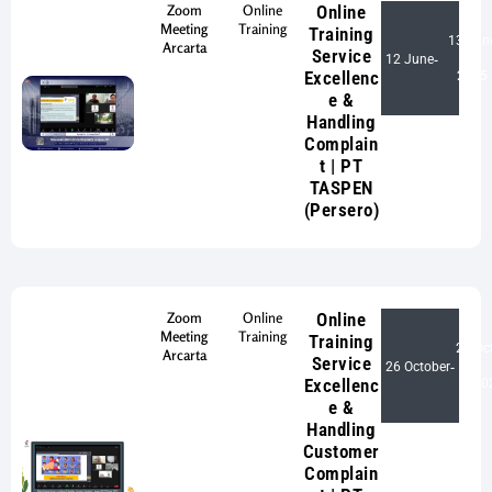
Zoom
Online
Online
Meeting
Training
Training
13 Jun
Arcarta
Service
12 June
-
Excellenc
2025
e &
Handling
Complain
t | PT
TASPEN
(Persero)
Zoom
Online
Online
Meeting
Training
Training
27 Oc
Arcarta
Service
26 October
-
Excellenc
20
e &
Handling
Customer
Complain