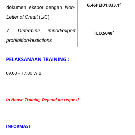
q
G.46PE
I
0
1
.03
3
.1
dokumen ekspor dengan
Non-
Letter of Credit
(L/C)
7.
Determine import/export
n
TLIX5048
prohibition/restictions
PELAKSANAAN TRAINING :
09.00 – 17.00 WIB
In House Training Depend on request
INFORMASI