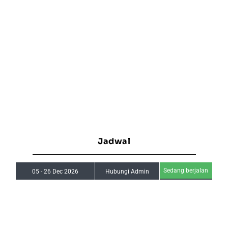
Jadwal
Sedang berjalan
05
-
26 Dec 2026
Hubungi Admin