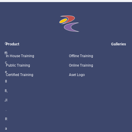
O
Product
Galleries
ffi
In House Training
Offline Training
c
Public Training
Online Training
e
Certified Training
Aset Logo
8
8,
Jl
.
R
a