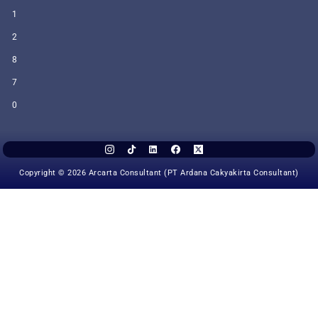
1
2
8
7
0
Copyright © 2026 Arcarta Consultant (PT Ardana Cakyakirta Consultant)