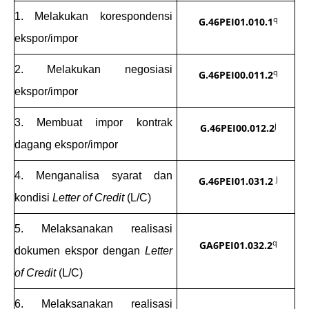
1. Melakukan korespondensi
q
G.46PE
I
01.010.1
ekspor/impor
2. Melakukan negosiasi
q
G.46PEI
00
.011.2
ekspor/impor
3. Membuat impor kontrak
j
G.46PEI
00
.012.2
dagang ekspor/impor
4. Menganalisa syarat dan
j
G.46PE
I
01.031.2
kondisi
Letter of Credit
(L/C)
5. Melaksanakan realisasi
q
GA6PE
I
01.032.2
dokumen ekspor dengan
Letter
of Credit
(L/C)
6. Melaksanakan realisasi