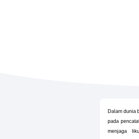
Dalam dunia b
pada pencatat
menjaga liku