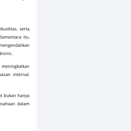
uiditas, serta
Sementara itu,
 mengendalikan
isnis.
 meningkatkan
asan internal,
nt bukan hanya
rusahaan dalam