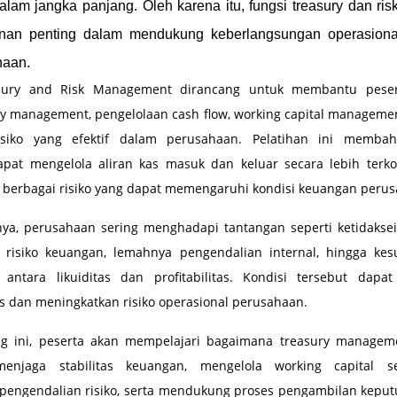
lam jangka panjang. Oleh karena itu, fungsi treasury dan r
anan penting dalam mendukung keberlangsungan operasional
haan.
asury and Risk Management dirancang untuk membantu pes
y management, pengelolaan cash flow, working capital managemen
siko yang efektif dalam perusahaan. Pelatihan ini memba
pat mengelola aliran kas masuk dan keluar secara lebih terkon
berbagai risiko yang dapat memengaruhi kondisi keuangan perus
nya, perusahaan sering menghadapi tantangan seperti ketidaks
ya risiko keuangan, lemahnya pengendalian internal, hingga kes
antara likuiditas dan profitabilitas. Kondisi tersebut dap
s dan meningkatkan risiko operasional perusahaan.
ing ini, peserta akan mempelajari bagaimana treasury manag
enjaga stabilitas keuangan, mengelola working capital se
pengendalian risiko, serta mendukung proses pengambilan kepu