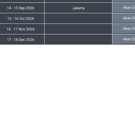
Akan D
14
-
15 Sep 2026
Jakarta
Akan D
15
-
16 Oct 2026
Akan D
16
-
17 Nov 2026
Akan D
17
-
18 Dec 2026