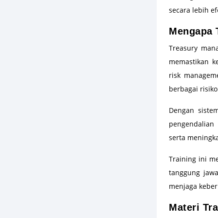
secara lebih ef
Mengapa 
Treasury mana
memastikan ke
risk manageme
berbagai risi
Dengan siste
pengendalian 
serta meningka
Training ini 
tanggung jawa
menjaga keberl
Materi Tr