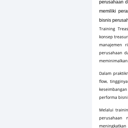
perusahaan da
memiliki per
bisnis perusa
Training Tre
konsep treasur
manajemen ri
perusahaan da
meminimalkan 
Dalam praktik
flow, tinggin
keseimbangan 
performa bisni
Melalui train
perusahaan m
meningkatkan 