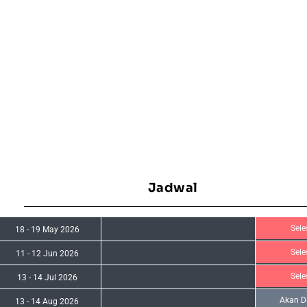
Jadwal
Sele
18
-
19 May 2026
Sele
11
-
12 Jun 2026
Sele
13
-
14 Jul 2026
Akan D
13
-
14 Aug 2026