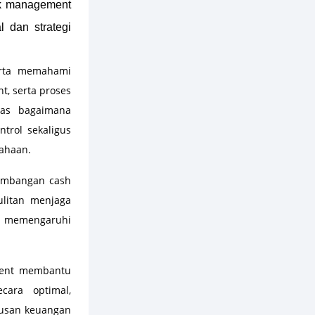
isk management
 dan strategi
erta memahami
t, serta proses
has bagaimana
trol sekaligus
ahaan.
eimbangan cash
ulitan menjaga
at memengaruhi
ement membantu
cara optimal,
tusan keuangan