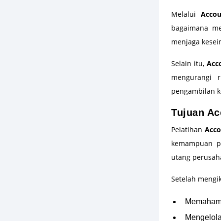
Melalui
Acco
bagaimana men
menjaga keseim
Selain itu,
Acc
mengurangi r
pengambilan k
Tujuan Ac
Pelatihan
Acco
kemampuan pe
utang perusah
Setelah mengik
Memahami
Mengelola