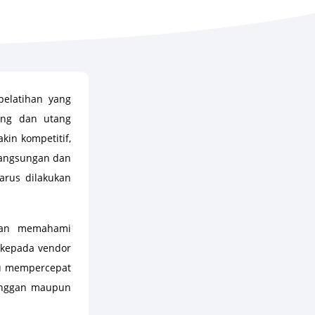
elatihan yang
ang dan utang
kin kompetitif,
langsungan dan
arus dilakukan
kan memahami
 kepada vendor
tu mempercepat
langgan maupun