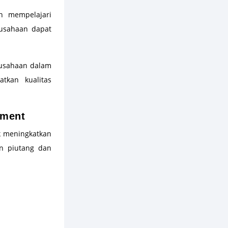
an mempelajari
rusahaan dapat
sahaan dalam
tkan kualitas
ement
k meningkatkan
n piutang dan