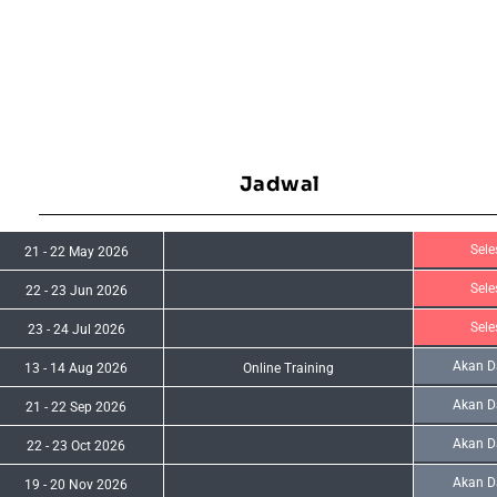
Jadwal
Sele
21
-
22 May 2026
Sele
22
-
23 Jun 2026
Sele
23
-
24 Jul 2026
Akan D
13
-
14 Aug 2026
Online Training
Akan D
21
-
22 Sep 2026
Akan D
22
-
23 Oct 2026
Akan D
19
-
20 Nov 2026