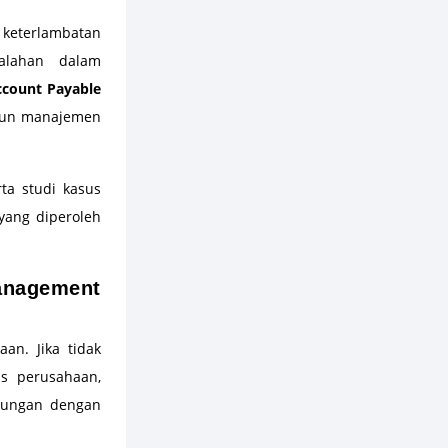
eterlambatan
alahan dalam
ccount Payable
upun manajemen
rta studi kasus
yang diperoleh
anagement
an. Jika tidak
s perusahaan,
bungan dengan