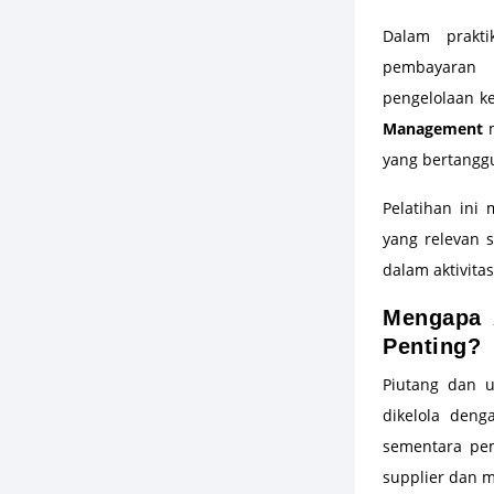
Dalam prakt
pembayaran 
pengelolaan k
Management
m
yang bertangg
Pelatihan ini 
yang relevan 
dalam aktivitas
Mengapa 
Penting?
Piutang dan u
dikelola den
sementara pe
supplier dan m