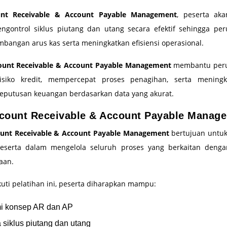
unt Receivable & Account Payable Management
, peserta ak
gontrol siklus piutang dan utang secara efektif sehingga pe
bangan arus kas serta meningkatkan efisiensi operasional.
ount Receivable & Account Payable Management
membantu peru
isiko kredit, mempercepat proses penagihan, serta meningka
eputusan keuangan berdasarkan data yang akurat.
count Receivable & Account Payable Manag
unt Receivable & Account Payable Management
bertujuan untu
serta dalam mengelola seluruh proses yang berkaitan denga
aan.
uti pelatihan ini, peserta diharapkan mampu:
 konsep AR dan AP
 siklus piutang dan utang