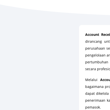
Account Rece
dirancang un
perusahaan sec
pengelolaan a
pertumbuhan p
secara profesi
Melalui
Acco
bagaimana pro
dapat dikelol
penerimaan ka
pemasok.