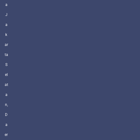
a
J
a
k
ar
ta
S
el
at
a
n,
D
a
er