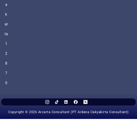
a
k
ar
ta
1
2
8
7
0
Copyright © 2026 Arcarta Consultant (PT Ardana Cakyakirta Consultant)