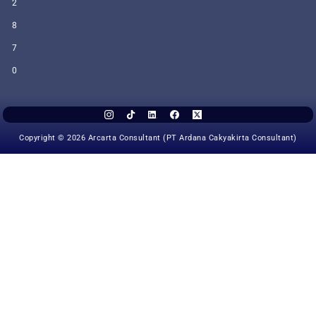
2
8
7
0
Copyright © 2026 Arcarta Consultant (PT Ardana Cakyakirta Consultant)