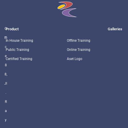
O
Product
Galleries
ffi
In House Training
Offline Training
c
Public Training
Online Training
e
Certified Training
Aset Logo
8
8,
Jl
.
R
a
y