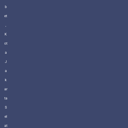
b
et
,
K
ot
a
J
a
k
ar
ta
S
el
at