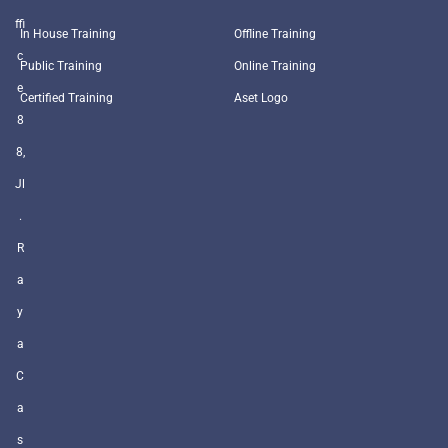
ffi
In House Training
Offline Training
c
Public Training
Online Training
e
Certified Training
Aset Logo
8
8,
Jl
.
R
a
y
a
C
a
s