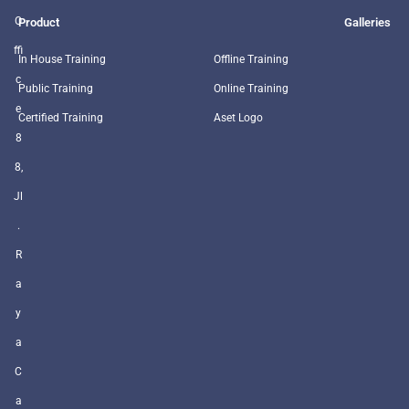
O
Product
Galleries
ffi
In House Training
Offline Training
c
Public Training
Online Training
e
Certified Training
Aset Logo
8
8,
Jl
.
R
a
y
a
C
a