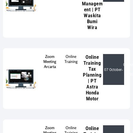
Managem
ent | PT
Waskita
Bumi
Wira
Zoom
Online
Online
Meeting
Training
Training
08 Oc
Arcarta
Tax
07 October
-
Planning
20
| PT
Astra
Honda
Motor
Zoom
Online
Online
Meeting
Training