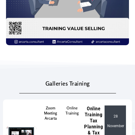
Galleries Training
Zoom
Online
Online
Meeting
Training
Training
28
Arcarta
Tax
Nov
-
Planning
November
2
& Tax