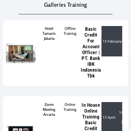
Galleries Training
Hotel
Offline
Basic
Tamarin
Training
Credit
Jakarta
For
Feb
15 February
-
Account
2
Officer |
PT. Bank
IBK
Indonesia
Tbk
Zoom
Online
In House
Meeting
Training
Online
14 Apri
Arcarta
Training
13 April
-
Basic
2022
Credit