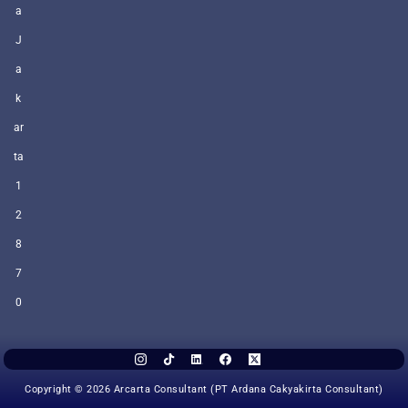
a
J
a
k
ar
ta
1
2
8
7
0
Copyright © 2026 Arcarta Consultant (PT Ardana Cakyakirta Consultant)