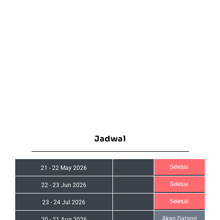
Jadwal
Selesai
21
-
22 May 2026
Selesai
22
-
23 Jun 2026
Selesai
23
-
24 Jul 2026
Akan Datang
20
-
21 Aug 2026