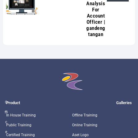
Analysis
For
Account
Officer |
gandeng
tangan
O
Product
Galleries
ffi
In House Training
Offline Training
c
Public Training
Online Training
e
Certified Training
Aset Logo