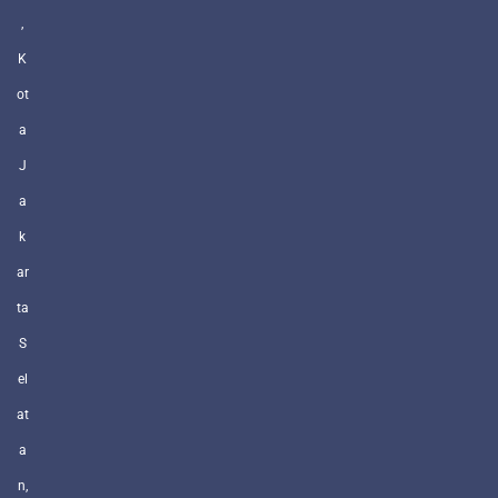
,
K
ot
a
J
a
k
ar
ta
S
el
at
a
n,