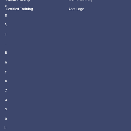
e
Certified Training
Aset Logo
8
8,
Jl
.
R
a
y
a
C
a
s
a
bl