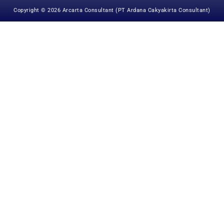
Copyright © 2026 Arcarta Consultant (PT Ardana Cakyakirta Consultant)