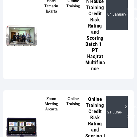
Hotel
Offline
n House
Tamarin
Training
Training
04 Ja
Jakarta
Credit
04 January
-
Risk
20
Rating
and
Scoring
Batch 1 |
PT
Hasjrat
Multifina
nce
Zoom
Online
Online
Meeting
Training
Training
21 Jun
Arcarta
Credit
21 June
-
Risk
2021
Rating
and
Scoring |