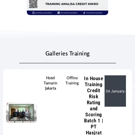
Galleries Training
Hotel
Offline
In House
Tamarin
Training
Training
04 Ja
Jakarta
Credit
04 January
-
Risk
20
Rating
and
Scoring
Batch 1 |
PT
Hasjrat