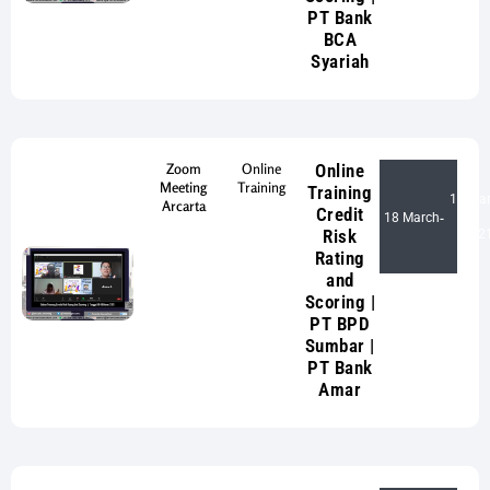
PT Bank
BCA
Syariah
Zoom
Online
Online
Meeting
Training
Training
19 Ma
Arcarta
Credit
18 March
-
Risk
202
Rating
and
Scoring |
PT BPD
Sumbar |
PT Bank
Amar