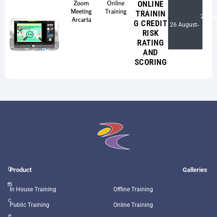
Zoom
Online
ONLINE
Meeting
Training
TRAININ
28 Au
Arcarta
G CREDIT
26 August
-
RISK
20
RATING
AND
SCORING
O
Product
Galleries
ffi
In House Training
Offline Training
c
Public Training
Online Training
e