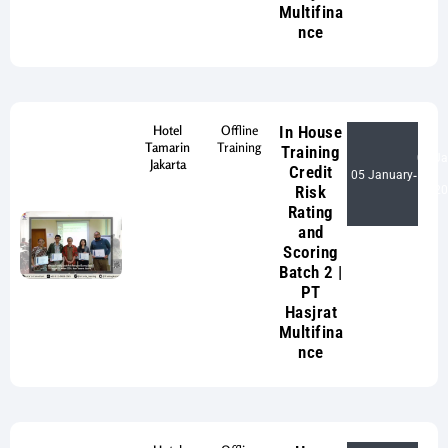
Multifina
nce
Hotel
Offline
In House
Tamarin
Training
Training
05 Ja
Jakarta
Credit
05 January
-
Risk
20
Rating
and
Scoring
Batch 2 |
PT
Hasjrat
Multifina
nce