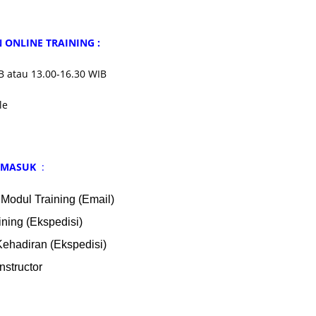
ONLINE TRAINING :
B atau 13.00-16.30 WIB
le
ERMASUK
:
 Modul Training (Email)
ining (Ekspedisi)
 Kehadiran (Ekspedisi)
Instructor