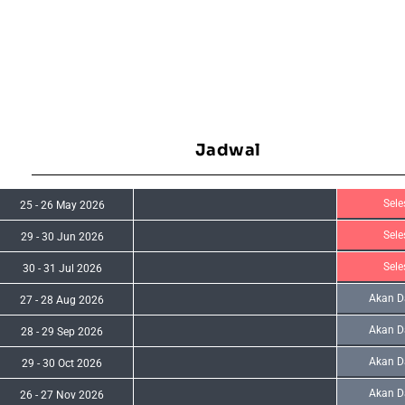
Jadwal
Sele
25
-
26 May 2026
Sele
29
-
30 Jun 2026
Sele
30
-
31 Jul 2026
Akan D
27
-
28 Aug 2026
Akan D
28
-
29 Sep 2026
Akan D
29
-
30 Oct 2026
Akan D
26
-
27 Nov 2026