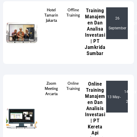
Hotel
Offline
Training
Tamarin
Training
Manajem
26
Jakarta
en Dan
Sep
-
Analisa
September
2
Investasi
| PT
Jamkrida
Sumbar
Zoom
Online
Online
Meeting
Training
Training
14 May
Arcarta
Manajem
13 May
-
en Dan
2024
Analisis
Investasi
| PT
Kereta
Api