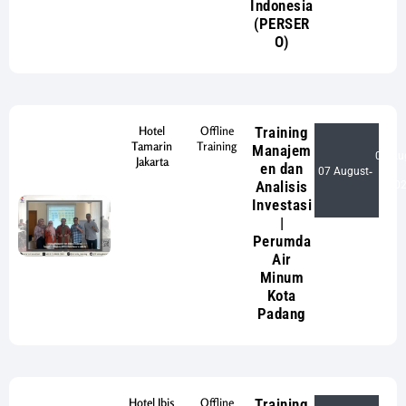
Indonesia
(PERSER
O)
Hotel
Offline
Training
Tamarin
Training
Manajem
08 Au
Jakarta
en dan
07 August
-
Analisis
20
Investasi
|
Perumda
Air
Minum
Kota
Padang
Hotel Ibis
Offline
Training