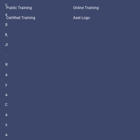
c
Public Training
Online Training
e
Certified Training
Aset Logo
8
8,
Jl
.
R
a
y
a
C
a
s
a