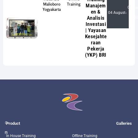
Malioboro
Training
Manajem
05 Au
Yogyakarta
en &
04 August
-
Analisis
20
Investasi
| Yayasan
Kesejahte
raan
Pekerja
(YKP) BRI
O
Product
Galleries
ffi
In House Training
Offline Training