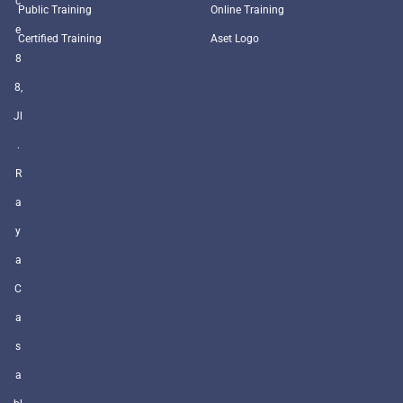
c
Public Training
Online Training
e
Certified Training
Aset Logo
8
8,
Jl
.
R
a
y
a
C
a
s
a