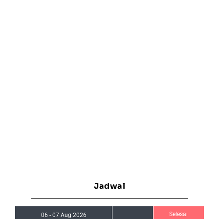
Jadwal
Selesai
06
-
07 Aug 2026