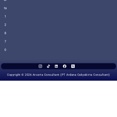
ta
1
2
8
7
0
Copyright © 2026 Arcarta Consultant (PT Ardana Cakyakirta Consultant)