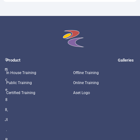
O
Product
Galleries
ffi
In House Training
Offline Training
c
Public Training
Online Training
e
Certified Training
Aset Logo
8
8,
Jl
.
R