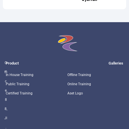
O
Product
Galleries
ffi
In House Training
Offline Training
c
Public Training
Online Training
e
Certified Training
Aset Logo
8
8,
Jl
.