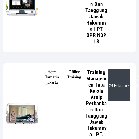
n Dan
Tanggung
Jawab
Hukumny
a | PT
BPR NBP
18
Hotel
Offline
Training
Tamarin
Training
Manajem
Jakarta
en Tata
Feb
24 February
-
Kelola
2
Arsip
Perbanka
n Dan
Tanggung
Jawab
Hukumny
a | PT.