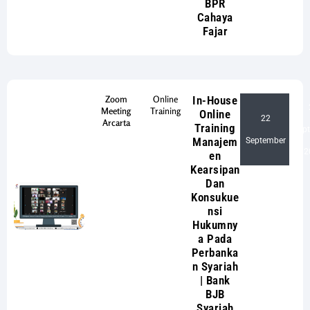
BPR
Cahaya
Fajar
Zoom
Online
In-House
Meeting
Training
Online
22
Arcarta
Training
Sep
-
Manajem
September
2
en
Kearsipan
Dan
Konsukue
nsi
Hukumny
a Pada
Perbanka
n Syariah
| Bank
BJB
Syariah