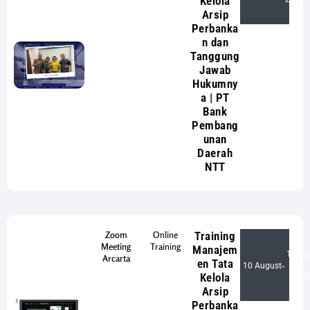
Kelola
Arsip
Perbanka
n dan
Tanggung
Jawab
Hukumny
a | PT
Bank
Pembang
unan
Daerah
NTT
Zoom
Online
Training
Meeting
Training
Manajem
10 Au
Arcarta
en Tata
10 August
-
Kelola
20
Arsip
Perbanka