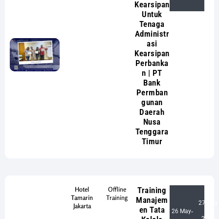
Kearsipan
Untuk
Tenaga
Administr
asi
Kearsipan
Perbanka
n | PT
Bank
Permban
gunan
Daerah
Nusa
Tenggara
Timur
Hotel
Offline
Training
Tamarin
Training
Manajem
27 May
Jakarta
en Tata
26 May
-
2025