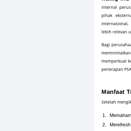
internal perus
pihak ekster
internasional
lebih relevan 
Bagi perusaha
meminimalkan 
memperkuat k
penerapan PSA
–
Manfaat T
Setelah mengi
Memahami
Merefresh