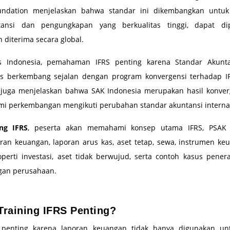
oundation menjelaskan bahwa standar ini dikembangkan untuk
tansi dan pengungkapan yang berkualitas tinggi, dapat di
n diterima secara global.
s Indonesia, pemahaman IFRS penting karena Standar Akunt
us berkembang sejalan dengan program konvergensi terhadap I
I juga menjelaskan bahwa SAK Indonesia merupakan hasil konver
mi perkembangan mengikuti perubahan standar akuntansi interna
ing IFRS
, peserta akan memahami konsep utama IFRS, PSAK b
ran keuangan, laporan arus kas, aset tetap, sewa, instrumen ke
operti investasi, aset tidak berwujud, serta contoh kasus pene
gan perusahaan.
raining IFRS Penting?
penting karena laporan keuangan tidak hanya digunakan un