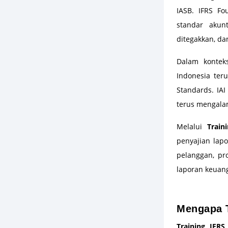
IASB. IFRS F
standar akun
ditegakkan, da
Dalam kontek
Indonesia ter
Standards. IA
terus mengala
Melalui
Train
penyajian lapo
pelanggan, pr
laporan keuan
–
Mengapa T
Training IFRS