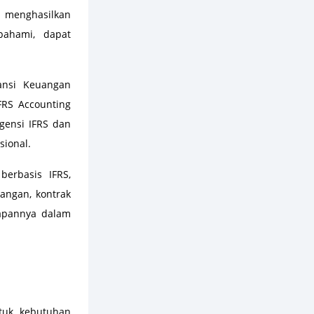
 menghasilkan
pahami, dapat
ansi Keuangan
FRS Accounting
gensi IFRS dan
sional.
erbasis IFRS,
uangan, kontrak
rapannya dalam
tuk kebutuhan