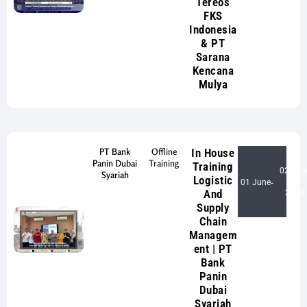
Tereos
FKS
Indonesia
& PT
Sarana
Kencana
Mulya
PT Bank
Offline
In House
Panin Dubai
Training
Training
02 Jun
Syariah
Logistic
01 June
-
And
2024
Supply
Chain
Managem
ent | PT
Bank
Panin
Dubai
Syariah