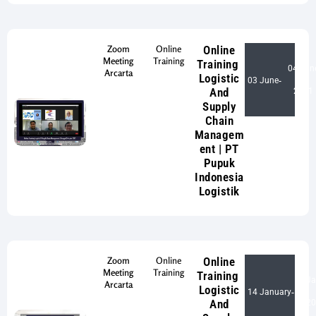
Zoom
Online
Online
Meeting
Training
Training
04 Jun
Arcarta
Logistic
03 June
-
And
2021
Supply
Chain
Managem
ent | PT
Pupuk
Indonesia
Logistik
Zoom
Online
Online
Meeting
Training
Training
15 Ja
Arcarta
Logistic
14 January
-
And
20