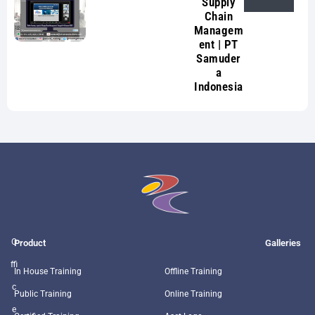
Supply
Chain
Managem
ent | PT
Samuder
a
Indonesia
O
Product
Galleries
ffi
In House Training
Offline Training
c
Public Training
Online Training
e