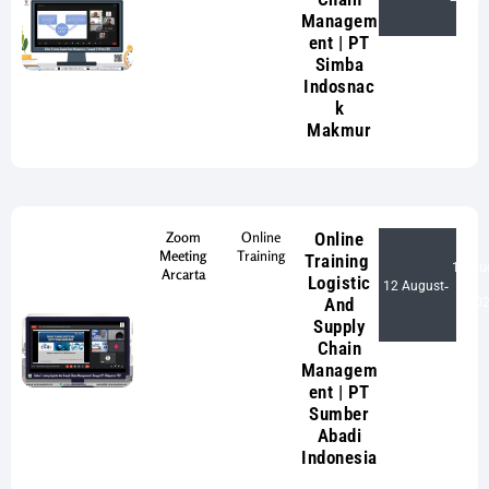
Managem
ent | PT
Simba
Indosnac
k
Makmur
Zoom
Online
Online
Meeting
Training
Training
13 Au
Arcarta
Logistic
12 August
-
And
20
Supply
Chain
Managem
ent | PT
Sumber
Abadi
Indonesia