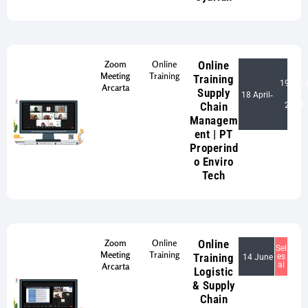
Zoom
Online
Online
Meeting
Training
Training
19 Apri
Arcarta
Supply
18 April
-
Chain
2024
Managem
ent | PT
Properind
o Enviro
Tech
Zoom
Online
Online
Sel
Meeting
Training
Training
es
14 June
ai
Arcarta
Logistic
& Supply
Chain