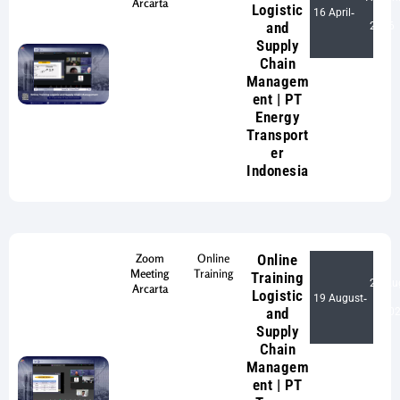
Arcarta
Logistic
16 April
-
and
2026
Supply
Chain
Managem
ent | PT
Energy
Transport
er
Indonesia
Zoom
Online
Online
Meeting
Training
Training
20 Au
Arcarta
Logistic
19 August
-
and
20
Supply
Chain
Managem
ent | PT