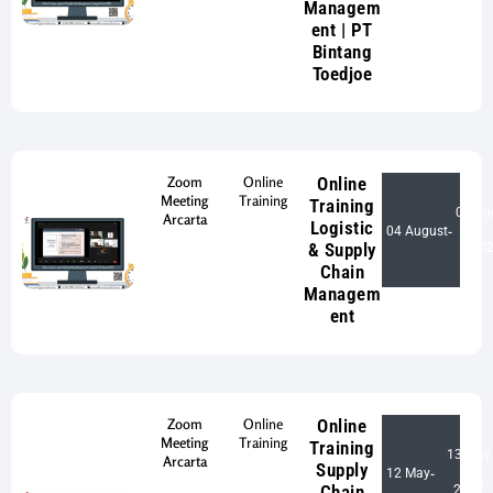
Managem
ent | PT
Bintang
Toedjoe
Zoom
Online
Online
Meeting
Training
Training
05 Au
Arcarta
Logistic
04 August
-
& Supply
20
Chain
Managem
ent
Zoom
Online
Online
Meeting
Training
Training
13 May
Arcarta
Supply
12 May
-
Chain
2022