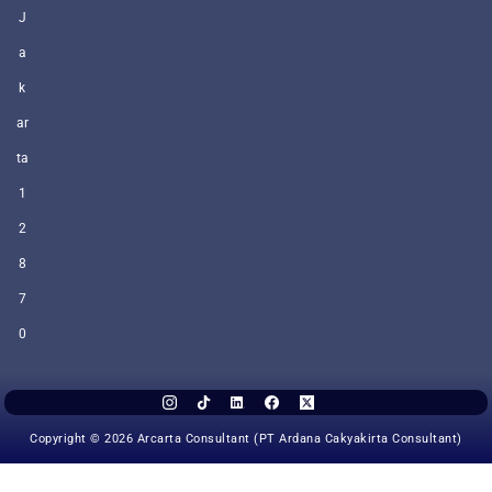
J
a
k
ar
ta
1
2
8
7
0
Copyright © 2026 Arcarta Consultant (PT Ardana Cakyakirta Consultant)