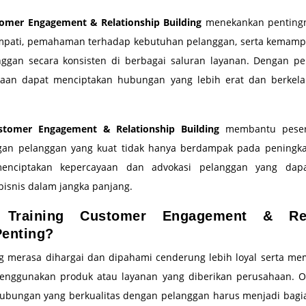
omer Engagement & Relationship Building
menekankan pentingn
 empati, pemahaman terhadap kebutuhan pelanggan, serta kemam
anggan secara konsisten di berbagai saluran layanan. Dengan p
haan dapat menciptakan hubungan yang lebih erat dan berkel
stomer Engagement & Relationship Building
membantu pese
n pelanggan yang kuat tidak hanya berdampak pada peningka
menciptakan kepercayaan dan advokasi pelanggan yang da
isnis dalam jangka panjang.
 Training Customer Engagement & Rela
Penting?
g merasa dihargai dan dipahami cenderung lebih loyal serta memi
enggunakan produk atau layanan yang diberikan perusahaan. Ol
ungan yang berkualitas dengan pelanggan harus menjadi bagia