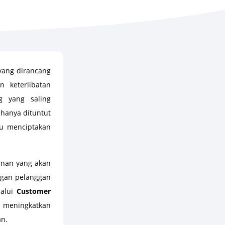
yang dirancang
 keterlibatan
g yang saling
hanya dituntut
pu menciptakan
anan yang akan
gan pelanggan
lalui
Customer
k meningkatkan
an.