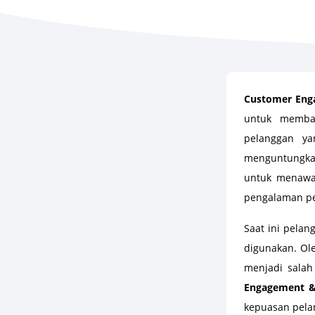
Customer Enga
untuk memban
pelanggan ya
menguntungkan
untuk menawar
pengalaman pe
Saat ini pela
digunakan. O
menjadi salah
Engagement & 
kepuasan pela