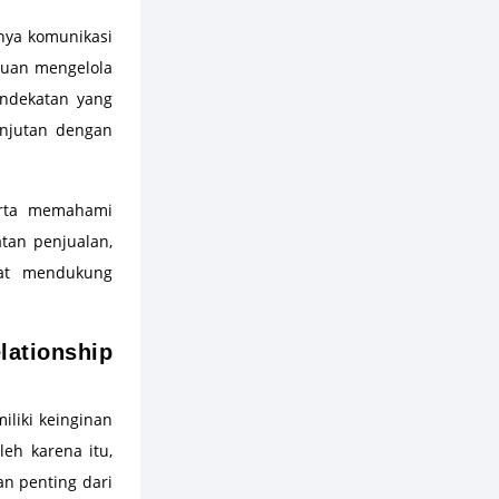
ya komunikasi
puan mengelola
endekatan yang
anjutan dengan
rta memahami
tan penjualan,
pat mendukung
tionship
liki keinginan
eh karena itu,
n penting dari