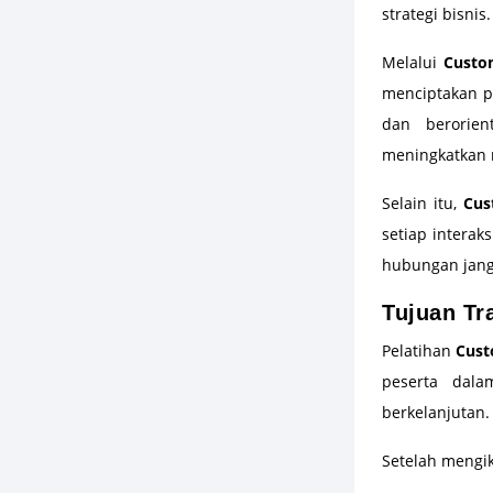
strategi bisnis.
Melalui
Custo
menciptakan pe
dan berorie
meningkatkan 
Selain itu,
Cus
setiap intera
hubungan jang
Tujuan Tr
Pelatihan
Cust
peserta dal
berkelanjutan.
Setelah mengik