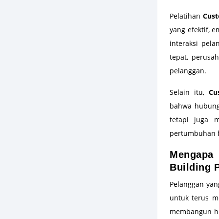
Pelatihan
Cust
yang efektif,
interaksi pel
tepat, perusa
pelanggan.
Selain itu,
Cu
bahwa hubunga
tetapi juga 
pertumbuhan b
Mengapa
Building 
Pelanggan yan
untuk terus m
membangun hub