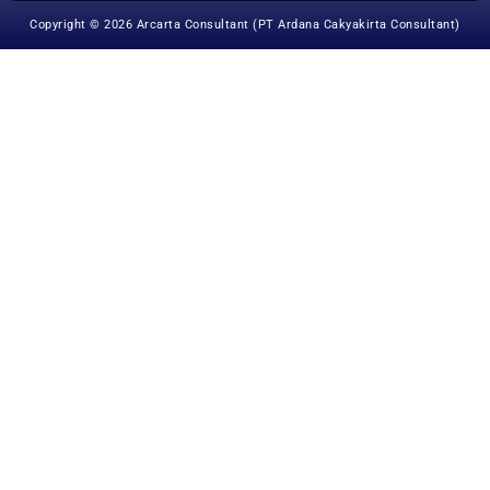
Copyright © 2026 Arcarta Consultant (PT Ardana Cakyakirta Consultant)