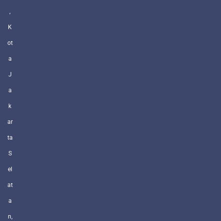
,
K
ot
a
J
a
k
ar
ta
S
el
at
a
n,