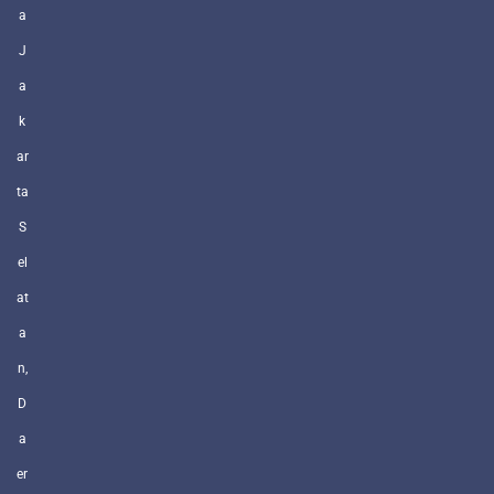
a
J
a
k
ar
ta
S
el
at
a
n,
D
a
er