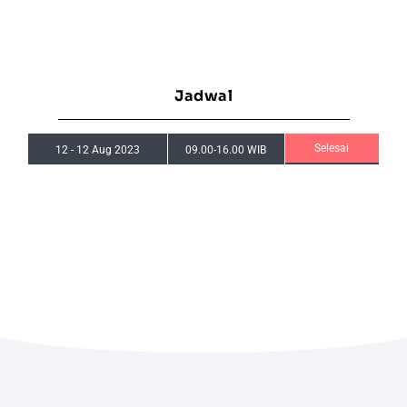
Jadwal
Selesai
12
-
12 Aug 2023
09.00-16.00 WIB