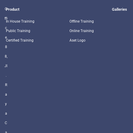
O
Product
Galleries
ffi
In House Training
Offline Training
c
Public Training
Online Training
e
Certified Training
Aset Logo
8
8,
Jl
.
R
a
y
a
C
a