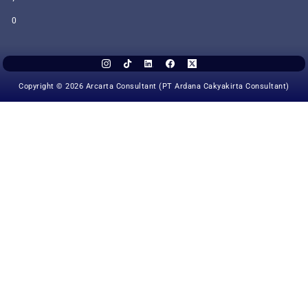
0
Copyright © 2026 Arcarta Consultant (PT Ardana Cakyakirta Consultant)