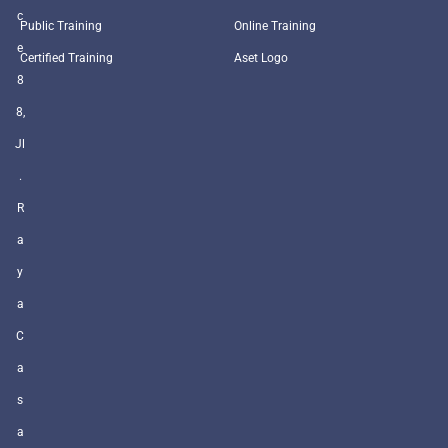
c
Public Training
Online Training
e
Certified Training
Aset Logo
8
8,
Jl
.
R
a
y
a
C
a
s
a