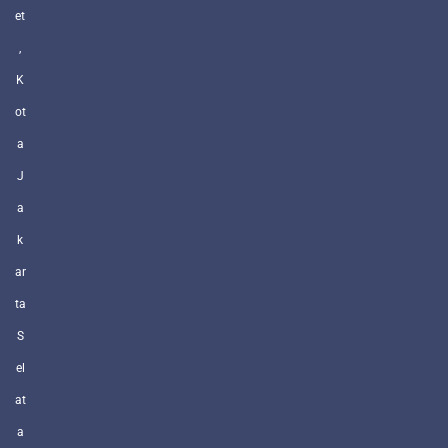
et
,
K
ot
a
J
a
k
ar
ta
S
el
at
a